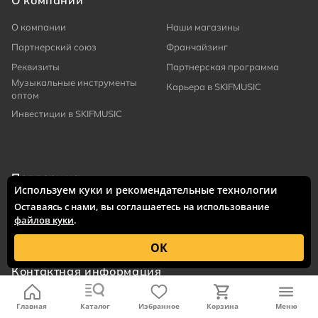
О компании
Наши магазины
Партнерский союз
Франчайзинг
Реквизиты
Партнерская программа
Музыкальные инструменты
Карьера в SKIFMUSIC
оптом
Инвестиции в SKIFMUSIC
Поддержка
Используем куки и рекомендательные технологии
Оставить заявку
FAQ по доставке из США
Оставаясь с нами, вы соглашаетесь на использование
файлов куки
.
Публичная оферта
Персональные данные
ОК
Контактная информация
Москва
Главная
Каталог
Избранное
Корзина
Меню
ул. Бутырская, д.7