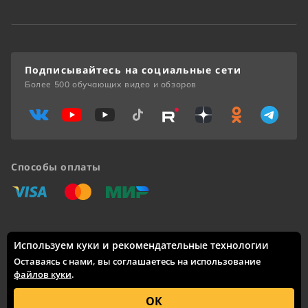
Подписывайтесь на социальные сети
Более 500 обучающих видео и обзоров
Способы оплаты
«Виза»
«Мастеркард»
«Мир»
Используем куки и рекомендательные технологии
Доставка по России: Москва, Санкт-Петербург, Новосибирск,
Екатеринбург, Казань, Нижний Новгород, Челябинск,
Оставаясь с нами, вы соглашаетесь на использование
Красноярск, Самара, Уфа, Ростов-на-Дону, Омск, Краснодар,
файлов куки
.
Воронеж, Волгоград, Пермь и другие города.
© 2005 – 2026 Каталог интернет-сайта
skifmusic.ru
носит
ОК
исключительно информационный характер и ни при каких