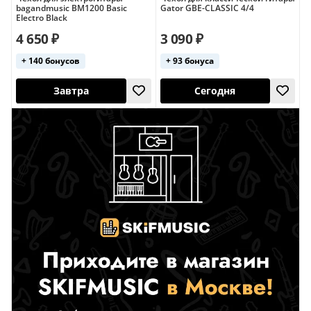
bagandmusic BM1200 Basic
Gator GBE-CLASSIC 4/4
Electro Black
4 650 ₽
3 090 ₽
Завтра
Завтра
+ 140 бонусов
+ 93 бонуса
3,8 (6)
Хит продаж
США
Завтра
Сегодня