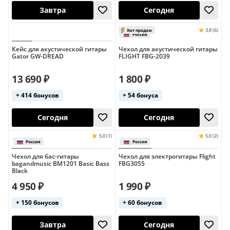
Кейс для акустической гитары
Чехол для акустической гитары
Gator GW-DREAD
FLIGHT FBG-2039
Завтра
Завтра
13 690 ₽
1 800 ₽
+ 414 бонусов
+ 54 бонуса
4,1 (16)
Хит продаж
Россия
Чехол для бас-гитары
Чехол для электрогитары Flight
bagandmusic BM1201 Basic Bass
FBG3055
Black
4 950 ₽
1 990 ₽
Завтра
Сегодня
+ 150 бонусов
+ 60 бонусов