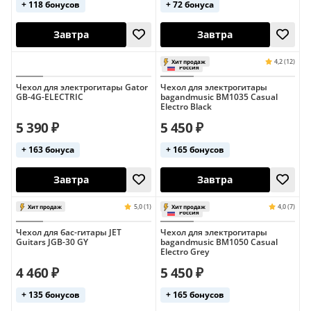
+ 118 бонусов
+ 72 бонуса
Германия
Завтра
Завтра
Чехол для электрогитары Gator
Чехол для электрогитары
GB-4G-ELECTRIC
bagandmusic BM1035 Casual
Electro Black
5 390 ₽
5 450 ₽
+ 163 бонуса
+ 165 бонусов
Чехол для бас-гитары JET
Чехол для электрогитары
Guitars JGB-30 GY
bagandmusic BM1050 Casual
Завтра
Завтра
Electro Grey
3,8 (5)
Хит продаж
Хит продаж
4 460 ₽
5 450 ₽
Россия
Германия
+ 135 бонусов
+ 165 бонусов