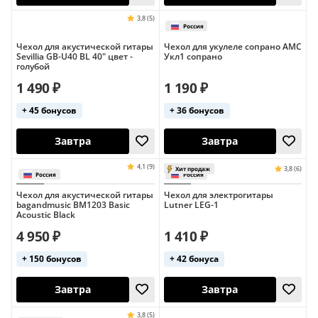
Чехол для акустической гитары
Чехол для укулеле сопрано AMC
3,8 (6)
Sevillia GB-U40 BL 40" цвет -
Укл1 сопрано
голубой
Россия
1 490 ₽
1 190 ₽
Сегодня
Сегодня
+ 45 бонусов
+ 36 бонусов
Чехол для акустической гитары
Чехол для электрогитары
bagandmusic BM1203 Basic
Lutner LEG-1
Acoustic Black
4 950 ₽
1 410 ₽
+ 150 бонусов
+ 42 бонуса
Хит продаж
Завтра
Сегодня
Россия