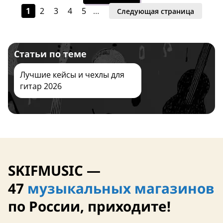
1
2
3
4
5
…
Следующая страница
Хит продаж
Россия
Статьи по теме
Лучшие кейсы и чехлы для
гитар 2026
Завтра
Сегодня
SKIFMUSIC —
47
музыкальных магазинов
5,0 (1)
Россия
Россия
по России, приходите!
Завтра
Завтра