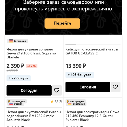
3,9 (12)
Хит продаж
Россия
Размер – 4/4
Чехол для укулеле сопрано
Кейс для классической гитары
Gewa 219.100 Classic Soprano
GATOR GC-CLASSIC
Ukulele
2 390 ₽
13 390 ₽
-17%
2 890 ₽
+ 405 бонусов
+ 72 бонуса
Чехол для акустической гитары
Чехол для электрогитары Gewa
bagandmusic BM1232 Simple
212.460 Economy 12 E-Guitar
Acoustic black
Explorer Black