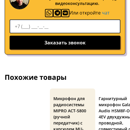
видеоконсультацию.
Или откройте
чат
Заказать звонок
Похожие товары
Микрофон для
Гарнитурный
радиосистемы
микрофон Gal
MIPRO ACT-5800
Audio HSM8F-O
(ручной
4EV двухдужны
передатчик) с
проводной,
капсюлем MU-
совместимый 