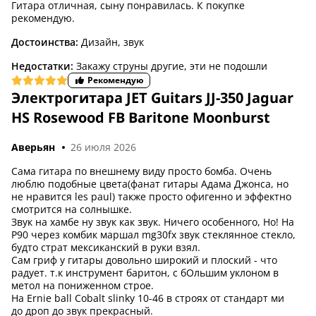
Гитара отличная, сыну понравилась. К покупке
рекомендую.
Достоинства:
Дизайн, звук
Недостатки:
Закажу струны другие, эти не подошли
Рекомендую
4,4 (8)
Электрогитара JET Guitars JJ-350 Jaguar
HS Rosewood FB Baritone Moonburst
Аверьян
26 июля 2026
Сама гитара по внешнему виду просто бомба. Очень
люблю подобные цвета(фанат гитары Адама Джонса, но
не нравится les paul) также просто офигенно и эффектно
смотрится на солнышке.
Звук на хамбе ну звук как звук. Ничего особенного, Но! На
P90 через комбик маршал mg30fx звук стеклянное стекло,
будто страт мексиканский в руки взял.
Сам гриф у гитары довольно широкий и плоский - что
радует. т.к инструмент баритон, с бОльшим уклоном в
метол на пониженном строе.
На Ernie ball Cobalt slinky 10-46 в строях от стандарт ми
до дроп до звук прекрасный.