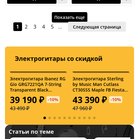
Показать еще
1
2
3
4
5
…
Следующая страница
Электрогитары со скидкой
Сегодня
Сегодня
Электрогитара Ibanez RG
Электрогитара Sterling
Э
Gio GRG7221QA 7-String
by Music Man Cutlass
S
4,7 (3)
Transparent Black
CT30SSS Maple FB Fiesta
S
Sunburst
Red
39 190 ₽
43 390 ₽
-10%
-10%
43 490 ₽
47 960 ₽
3
Статьи по теме
Сегодня
Сегодня