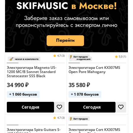
Офсетные
С тремоло
Электрогитара Magneto US-
Электрогитара Cort KX307MS
1200 MC/B Sonnet Standard
Open Pore Mahogany
Stratocaster SSS Black
34 990 ₽
35 580 ₽
+ 1 060 бонусов
+ 1 078 бонусов
Электрогитара Spira Guitars S-
Электрогитара Cort KX307MS