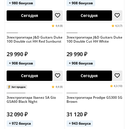
+ 980 бонусов
+ 908 бонусов
Электрогитара J&D Guitars Duke
Электрогитара J&D Guitars Duke
100 Double cut HH Red Sunburst
100 Double Cut HH White
Сегодня
Сегодня
29 990 ₽
29 990 ₽
+ 908 бонусов
+ 908 бонусов
4,5 (10)
чехол в ком
Электрогитара Ibanez SA Gio
Электрогитара Prodipe GS300 SG
GSA60 Black Night
Brown
32 090 ₽
31 120 ₽
Сегодня
Сегодня
+ 972 бонуса
+ 943 бонуса