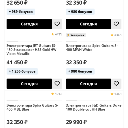
32 650 ₽
32 350 ₽
+ 989 бонусов
+ 980 бонусов
4,4 (7)
Сегодня
Сегодня
Электрогитара JET Guitars JS-
Электрогитара Spira Guitars S-
480 Stratocaster HSS Gold HW
400 MWH White
Violet Metallic
41 450 ₽
32 350 ₽
+ 1 256 бонусов
+ 980 бонусов
Электрогитара Spira Guitars S-
Электрогитара J&D Guitars Duke
400 MBL Blue
100 Double cut HH Blue
Сегодня
Сегодня
5,0 (1)
Индонезия
32 350 ₽
29 990 ₽