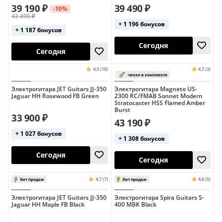
39 190 ₽
39 490 ₽
-10%
43 490 ₽
+ 1 196 бонусов
+ 1 187 бонусов
Сегодня
Сегодня
Электрогитара JET Guitars JJ-350
Электрогитара Magneto US-
Jaguar HH Rosewood FB Green
2300 RC/FMAB Sonnet Modern
Stratocaster HSS Flamed Amber
Burst
33 900 ₽
43 190 ₽
4,7 (3)
Хит продаж
+ 1 027 бонусов
+ 1 308 бонусов
Сегодня
Сегодня
Электрогитара JET Guitars JJ-350
Электрогитара Spira Guitars S-
Jaguar HH Maple FB Black
400 MBK Black