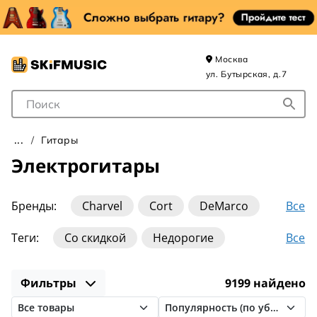
Москва
ул. Бутырская, д.7
Поле для Поиска
Гитары
Электрогитары
Все
Бренды:
Charvel
Cort
DeMarco
ESP
EVH
Epiphone
Fender
Все
Теги:
Со скидкой
Недорогие
Gibson
Gretsch
Ibanez
J&D
JET
Для детей
Для начинающих
Для левши
Jackson
LTD
PRS
Schecter
Фильтры
9199 найдено
Слайд-гитары
7-струнные
8-струнные
Squier
Sterling
U-One
Yamaha
Les Paul
Stratocaster
Superstrat